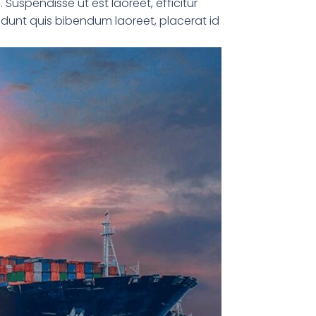
 Suspendisse ut est laoreet, efficitur
ncidunt quis bibendum laoreet, placerat id