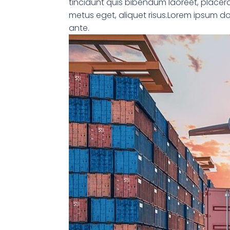
tincidunt quis bibendum laoreet, placerat
metus eget, aliquet risus.Lorem ipsum dolo
ante.